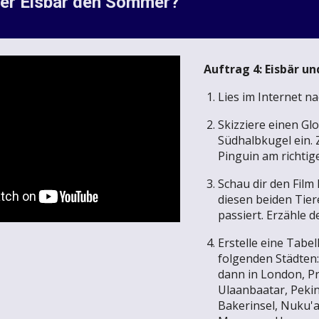
der Eisbär den Sommer?
Auftrag 4: Eisbär un
Lies im Internet n
Skizziere einen Gl
Südhalbkugel ein. 
Pinguin am richtige
Schau dir den Film 
diesen beiden Tie
passiert.
Erzähle d
Erstelle eine Tabel
folgenden Städten
dann in London, P
Ulaanbaatar, Peking
Bakerinsel, Nuku'a