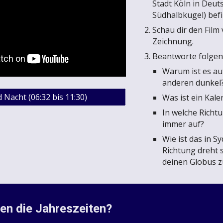
Stadt Köln in Deut
Südhalbkugel) befi
Schau dir den Film
Zeichnung.
Beantworte folgen
Warum ist es au
anderen dunkel
 Nacht (06:32 bis 11:30)
Was ist ein Kal
In welche Richt
immer auf?
Wie ist das in S
Richtung dreht 
deinen Globus zu
en die Jahreszeiten?