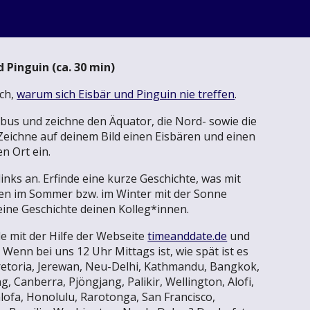
d Pinguin
(ca.
30
min)
ach,
warum sich Eisbär und Pinguin nie treffen
.
obus und zeichne den Äquator, die Nord- sowie die
Zeichne auf deinem Bild einen Eisbären und einen
n Ort ein.
links an.
Erfinde eine kurze Geschichte, was mit
ren im Sommer bzw. im Winter mit der Sonne
eine Geschichte deinen Kolleg*innen.
le mit der Hilfe der Webseite
timeanddate.de
und
:
Wenn bei uns 12 Uhr Mittags ist, wie spät ist es
retoria, Jerewan, Neu-Delhi, Kathmandu, Bangkok,
, Canberra, Pjöngjang, Palikir, Wellington, Alofi,
lofa, Honolulu, Rarotonga, San Francisco,